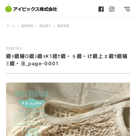
ホーム
>
最新情報
>
商品紹介
>
最新情報
2022.6.2
繝ｩ繝輔Ο繝ｼ繝ｩK1繧ｹ繝・ぅ繝・け繝上ｚ繝ｳ繝輔
Ξ繝・ヨ_page-0001